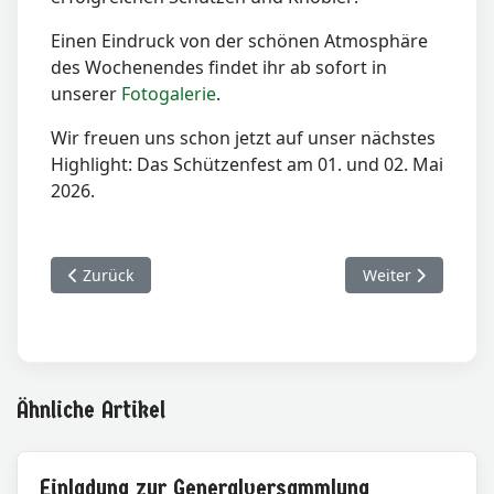
Einen Eindruck von der schönen Atmosphäre
des Wochenendes findet ihr ab sofort in
unserer
Fotogalerie
.
Wir freuen uns schon jetzt auf unser nächstes
Highlight: Das Schützenfest am 01. und 02. Mai
2026.
Vorheriger Beitrag: Rückblick auf das Winterfest 2026
Nächster Beitrag
Zurück
Weiter
Ähnliche Artikel
Einladung zur Generalversammlung