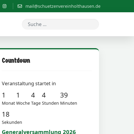
mail@schuetzenvereinholthausen.de
Suchen
Countdown
Veranstaltung startet in
1
1
4
4
39
Monat
Woche
Tage
Stunden
Minuten
17
Sekunden
Generalversammlung 2026